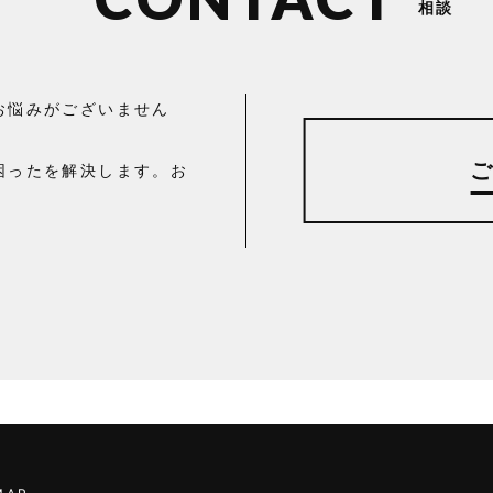
相談
お悩みがございません
困ったを解決します。お
。