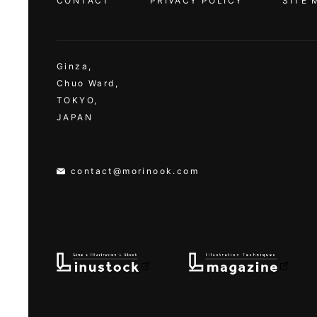
CONTACT
PRIVACY POLICY
SITE 
Ginza,
Chuo Ward,
TOKYO,
JAPAN
contact@morinook.com