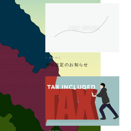
- news
価格改定のお知らせ
- news