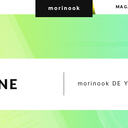
MAG
NE
morinook DE 