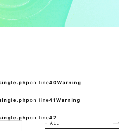
ingle.php
on line
40
Warning
ingle.php
on line
41
Warning
ingle.php
on line
42
ALL